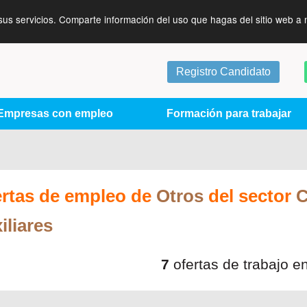
sus servicios. Comparte información del uso que hagas del sitio web a 
Registro Candidato
Empresas con empleo
Formación para trabajar
ertas de empleo de
Otros
del sector
C
iliares
7
ofertas de trabajo e