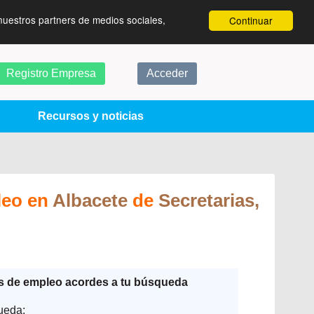
nuestros partners de medios sociales,
Continuar
Registro Empresa
Acceder
Recursos y noticias
leo en
Albacete
de
Secretarias,
as de empleo acordes a tu búsqueda
ueda: