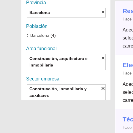
Provincia
Res
Barcelona
Hace 
Población
Adec
Barcelona
(4)
selec
carre
Área funcional
Construcción, arquitectura e
Ele
inmobiliaria
Hace 
Sector empresa
Adec
Construcción, inmobiliaria y
selec
auxiliares
carre
Téc
Hace 