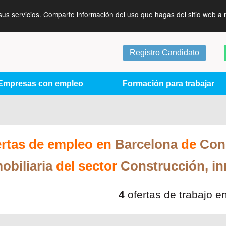
sus servicios. Comparte información del uso que hagas del sitio web a 
Registro Candidato
Empresas con empleo
Formación para trabajar
ertas de empleo en
Barcelona
de
Cons
obiliaria
del sector
Construcción, inm
4
ofertas de trabajo e