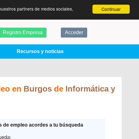
nuestros partners de medios sociales,
Continuar
Registro Empresa
Acceder
Recursos y noticias
leo en
Burgos
de
Informática y
as de empleo acordes a tu búsqueda
ueda: