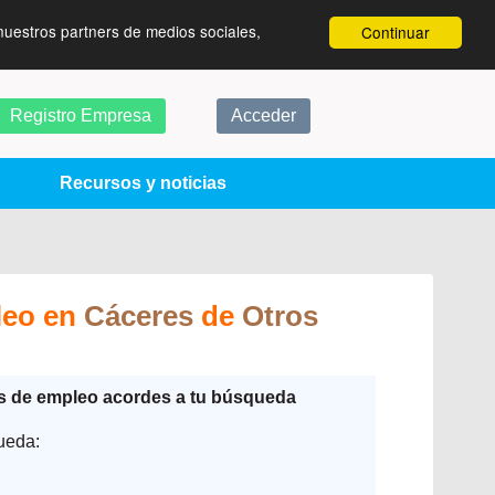
nuestros partners de medios sociales,
Continuar
Registro Empresa
Acceder
Recursos y noticias
leo en
Cáceres
de
Otros
as de empleo acordes a tu búsqueda
ueda: