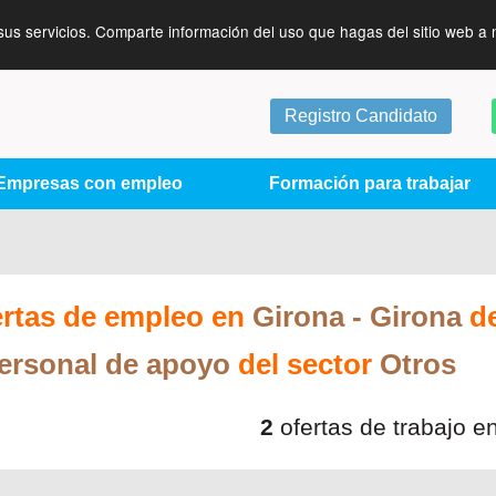
sus servicios. Comparte información del uso que hagas del sitio web a 
Registro Candidato
Empresas con empleo
Formación para trabajar
ertas de empleo en
Girona
- Girona
d
ersonal de apoyo
del sector
Otros
2
ofertas de trabajo e