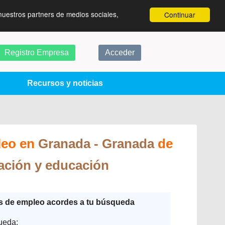
nuestros partners de medios sociales,
Continuar
Registro Empresa
Acceder
Recursos y noticias
leo en
Granada
- Granada
de
ción y educación
as de empleo acordes a tu búsqueda
ueda: