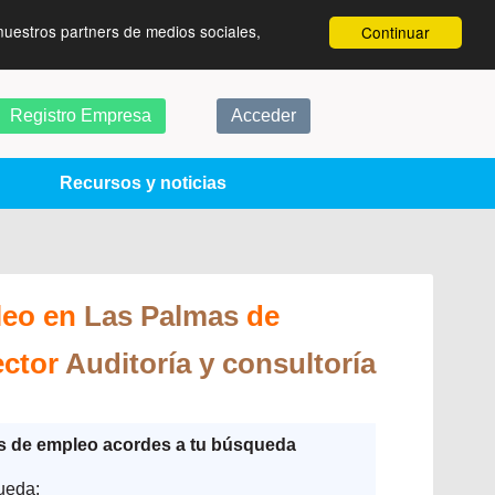
nuestros partners de medios sociales,
Continuar
Registro Empresa
Acceder
Recursos y noticias
leo en
Las Palmas
de
ector
Auditoría y consultoría
as de empleo acordes a tu búsqueda
ueda: