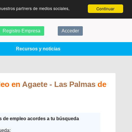
nuestros partners de medios sociales,
Continuar
Registro Empresa
Acceder
Recursos y noticias
leo en
Agaete
- Las Palmas
de
as de empleo acordes a tu búsqueda
ueda: