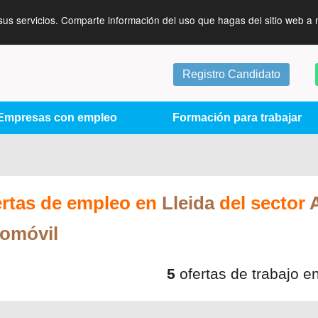
sus servicios. Comparte información del uso que hagas del sitio web a 
Registro Candidato
Empresas con empleo
Formación para trabajar
ertas de empleo en
Lleida
del sector
tomóvil
5
ofertas de trabajo e