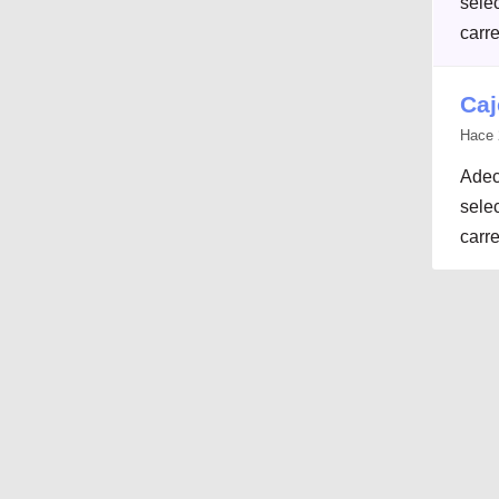
selec
carre
Caj
Hace 
Adec
selec
carre