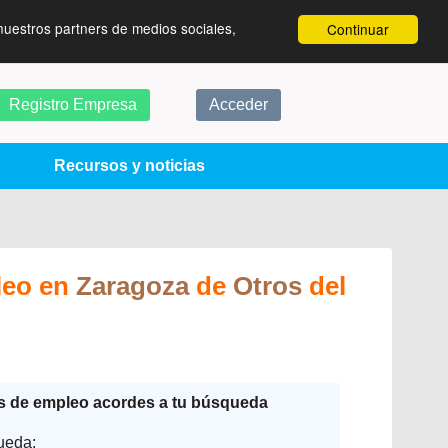
nuestros partners de medios sociales,
Continuar
Registro Empresa
Acceder
Recursos y noticias
leo en
Zaragoza
de
Otros
del
as de empleo acordes a tu búsqueda
ueda: