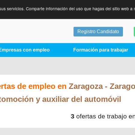
sus servicios. Comparte información del uso que hagas del sitio web a 
Registro Candidato
Empresas con empleo
Formación para trabajar
ertas de empleo en
Zaragoza
- Zarag
omoción y auxiliar del automóvil
3
ofertas de trabajo e