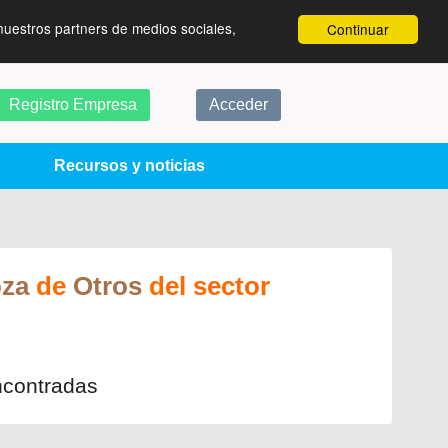
nuestros partners de medios sociales,
Continuar
Registro Empresa
Acceder
Recursos y noticias
oza
de
Otros
del sector
ncontradas