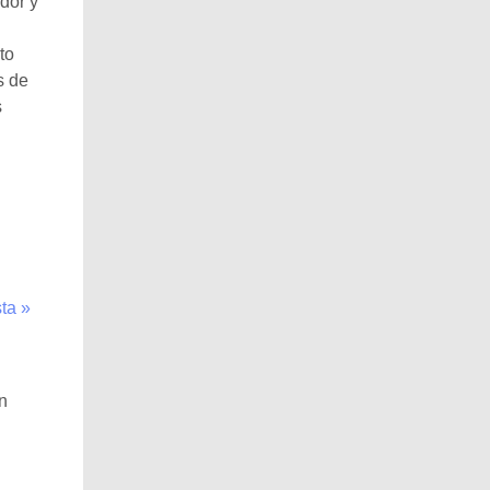
dor y
to
s de
s
ta »
n