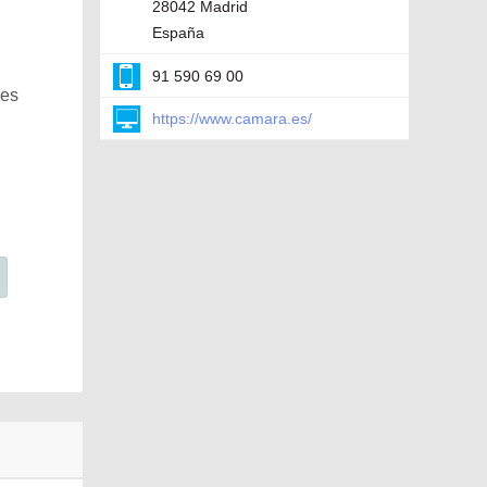
28042 Madrid
España
91 590 69 00
res
https://www.camara.es/