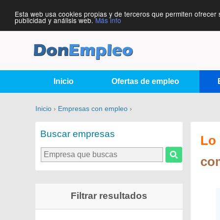
Esta web usa cookies propias y de terceros que permiten ofrecer 
publicidad y análisis web.
Más info
Inicio
Ofertas de empleo
Inicio
›
Empresas con empleo
›
Buscar empresas
Lo 
com
Filtrar resultados