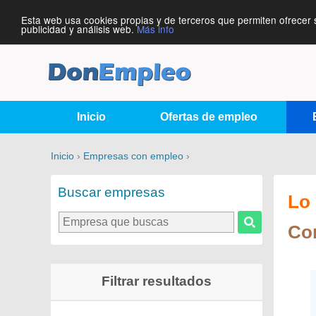
Esta web usa cookies propias y de terceros que permiten ofrecer 
publicidad y análisis web.
Más info
Inicio
Ofertas de empleo
Inicio
›
Empresas con empleo
›
Buscar empresas
Lo 
Con
Filtrar resultados