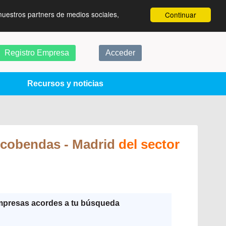
nuestros partners de medios sociales,
Continuar
Registro Empresa
Acceder
Recursos y noticias
lcobendas
- Madrid
del sector
mpresas acordes a tu búsqueda