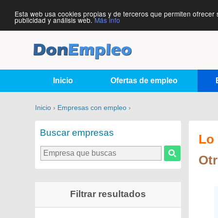
Esta web usa cookies propias y de terceros que permiten ofrecer 
publicidad y análisis web.
Más info
Inicio
Ofertas de empleo
Inicio
›
Empresas con empleo
›
Buscar empresas
Lo 
Ot
Filtrar resultados