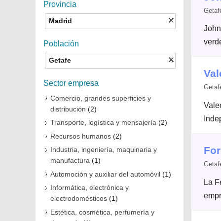
Provincia
Getaf
Madrid
John
verde
Población
Getafe
Val
Sector empresa
Getaf
Comercio, grandes superficies y
Vale
distribución
(2)
Indep
Transporte, logística y mensajería
(2)
Recursos humanos
(2)
Fo
Industria, ingeniería, maquinaria y
manufactura
(1)
Getaf
Automoción y auxiliar del automóvil
(1)
La F
Informática, electrónica y
empr
electrodomésticos
(1)
Estética, cosmética, perfumería y