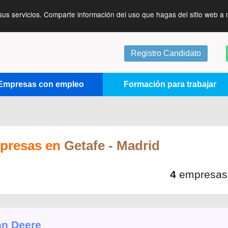
sus servicios. Comparte información del uso que hagas del sitio web a 
Registro Candidato
Empresas con empleo
Formación para trabajar
presas en
Getafe
- Madrid
4
empresas
n Deere