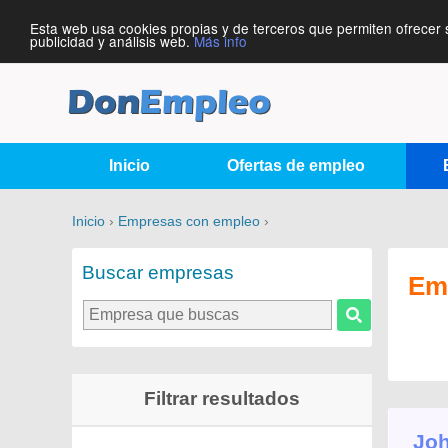
Esta web usa cookies propias y de terceros que permiten ofrecer 
publicidad y análisis web.
Más info
Inicio
Ofertas de empleo
Inicio
›
Empresas con empleo
›
Buscar empresas
Em
Filtrar resultados
Joh