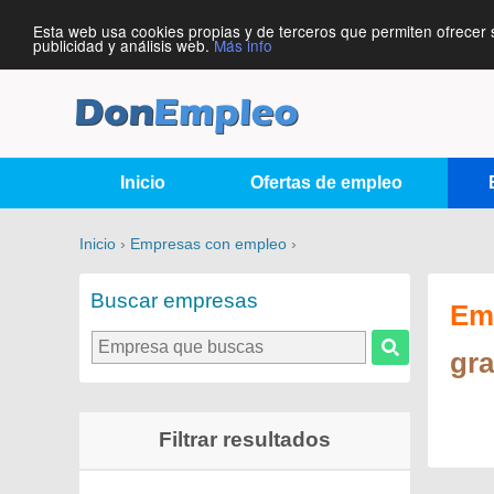
Esta web usa cookies propias y de terceros que permiten ofrecer 
publicidad y análisis web.
Más info
Inicio
Ofertas de empleo
Inicio
›
Empresas con empleo
›
Buscar empresas
Em
gra
Filtrar resultados