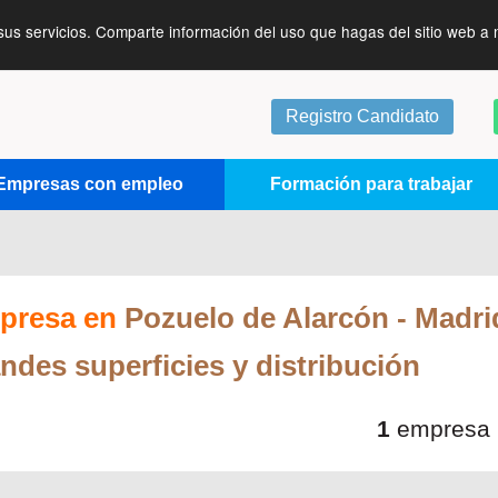
sus servicios. Comparte información del uso que hagas del sitio web a 
Registro Candidato
Empresas con empleo
Formación para trabajar
presa en
Pozuelo de Alarcón
- Madri
ndes superficies y distribución
1
empresa