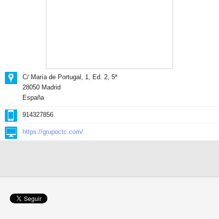
C/ María de Portugal, 1, Ed. 2, 5ª
28050 Madrid
España
914327856
https://grupoctc.com/