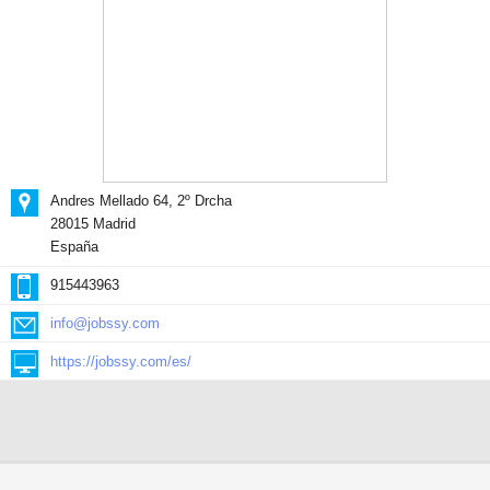
Andres Mellado 64, 2º Drcha
28015 Madrid
España
915443963
info@jobssy.com
https://jobssy.com/es/