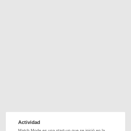
Actividad
Match Mode es una start-up que se inició en la