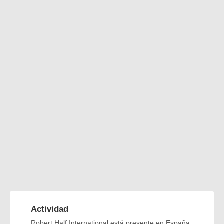
Actividad
Robert Half International está presente en España