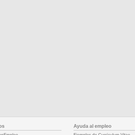
os
Ayuda al empleo
onEmpleo
Ejemplos de Currículum Vitae