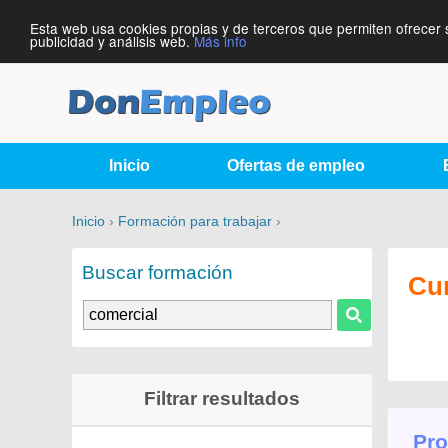
Esta web usa cookies propias y de terceros que permiten ofrecer 
publicidad y análisis web.
Más info
Inicio
Ofertas de empleo
Inicio
›
Formación para trabajar
›
Buscar formación
Cu
Filtrar resultados
Pro