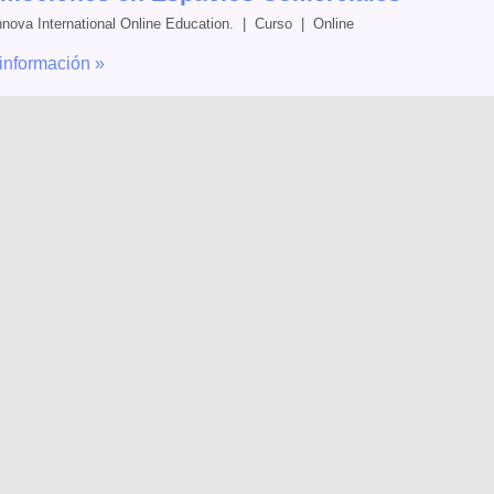
nnova International Online Education. | Curso | Online
información »