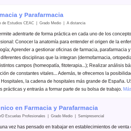
macia y Parafarmacia
o de Estudios CEAC | Grado Medio | A distancia
ermite adentrarte de forma práctica en cada uno de los concepto
esional: Conocer la anatomía para entender el origen de la enf
logía; Aprender a gestionar oficinas de farmacia, parafarmacia y
 diferentes disciplinas que la integran (dermofarmacia, ortoped
istintos campos (homeopatía, fitoterapia...); Realizar análisis b
ión de constantes vitales... Además, te ofrecemos la posibilidad
Hospitales, la cadena de hospitales más grande de España. USP
s prácticas y entrarás a formar parte de su bolsa de trabajo.
Más
nico en Farmacia y Parafarmacia
rD Escuelas Profesionales | Grado Medio | Semipresencial
una vez has pensado en trabajar en establecimientos de venta 