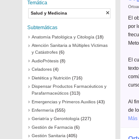
Temática
Ortoa
Salud y Medicina
El o
por 
Subtemáticas
frecu
Anatomía Patológica y Citología
(18)
Meto
Atención Sanitaria a Múltiples Víctimas
y Catástrofes
(6)
El c
AudioPrótesis
(8)
text
Celadores
(4)
comú
Dietética y Nutrición
(716)
curs
Dispensar Productos Farmacéuticos y
Parafarmaceúticos
(313)
Al fi
Emergencias y Primeros Auxilios
(43)
de lo
Enfermería
(555)
Más 
Geriatría y Gerontología
(227)
Gestión de Farmacia
(6)
Gestión Sanitaria
(405)
Ort