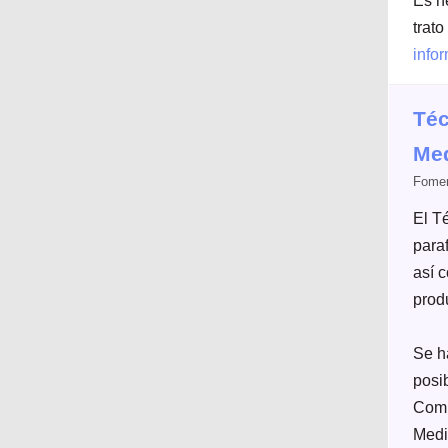
Es ne
trato
info
Téc
Med
Fomen
El T
para
así c
prod
Se h
posi
Comu
Medi