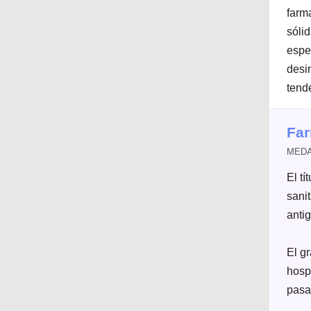
farm
sóli
espec
desi
tende
Far
MEDAC
El t
sani
antig
El g
hosp
pasa