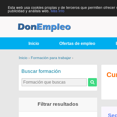
Esta web usa cookies propias y de terceros que permiten ofrecer 
publicidad y análisis web.
Más info
Inicio
Ofertas de empleo
Inicio
›
Formación para trabajar
›
Buscar formación
Cu
Filtrar resultados
Seg