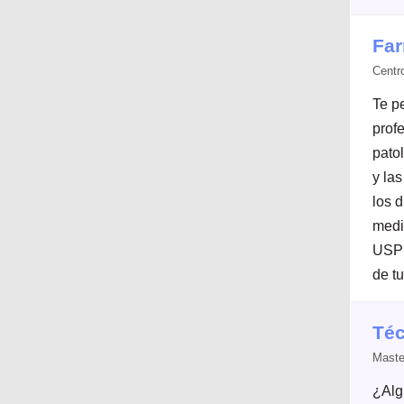
Far
Centr
Te p
prof
pato
y las
los d
medic
USP 
de tu
Téc
Maste
¿Alg