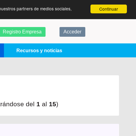
nuestros partners de medios sociales,
Continuar
Registro Empresa
Acceder
Recursos y noticias
trándose del
1
al
15
)