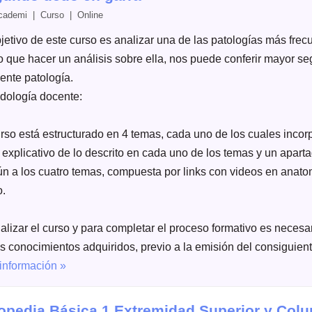
cademi | Curso | Online
bjetivo de este curso es analizar una de las patologías más
lo que hacer un análisis sobre ella, nos puede conferir mayor se
ente patología.
dología docente:
urso está estructurado en 4 temas, cada uno de los cuales inco
o explicativo de lo descrito en cada uno de los temas y un apa
n a los cuatro temas, compuesta por links con videos en anatom
o.
nalizar el curso y para completar el proceso formativo es necesa
s conocimientos adquiridos, previo a la emisión del consiguiente
información »
opedia Básica 1 Extremidad Superior y Col