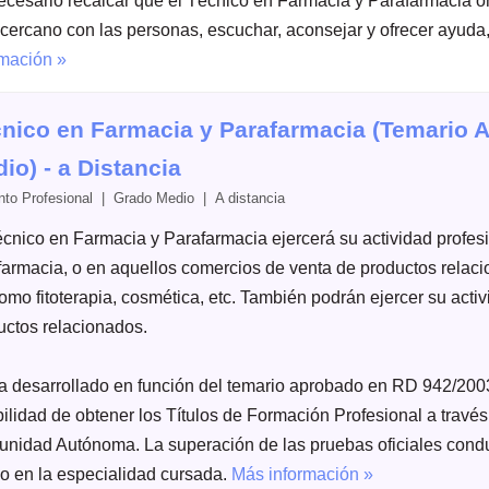
cesario recalcar que el Técnico en Farmacia y Parafarmacia onli
 cercano con las personas, escuchar, aconsejar y ofrecer ayuda,
rmación »
nico en Farmacia y Parafarmacia (Temario A
io) - a Distancia
to Profesional | Grado Medio | A distancia
écnico en Farmacia y Parafarmacia ejercerá su actividad profes
farmacia, o en aquellos comercios de venta de productos relacio
omo fitoterapia, cosmética, etc. También podrán ejercer su acti
uctos relacionados.
a desarrollado en función del temario aprobado en RD 942/2003
bilidad de obtener los Títulos de Formación Profesional a travé
nidad Autónoma. La superación de las pruebas oficiales conduc
o en la especialidad cursada.
Más información »