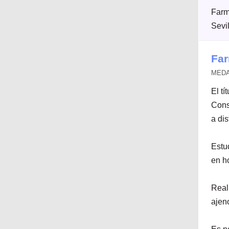
Farm
Sevi
Far
MEDAC
El tí
Cons
a dis
Estu
en h
Real
ajen