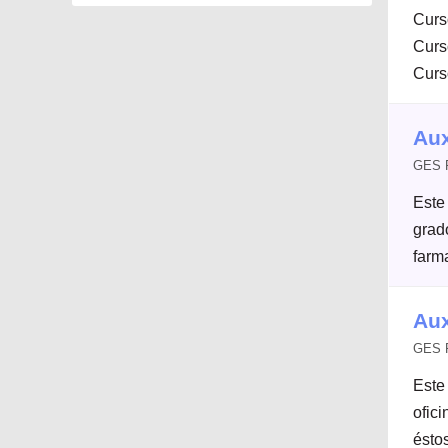
Curs
Curs
Curs
Aux
GES F
Este
grad
farma
Aux
GES F
Este 
ofic
éstos