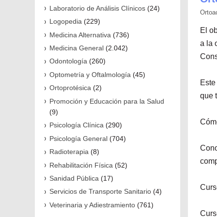
Laboratorio de Análisis Clínicos
(24)
Ortoa
Logopedia
(229)
El o
Medicina Alternativa
(736)
a la
Medicina General
(2.042)
Cons
Odontología
(260)
Optometría y Oftalmología
(45)
Este 
Ortoprotésica
(2)
que 
Promoción y Educación para la Salud
(9)
Cómo 
Psicología Clínica
(290)
Psicología General
(704)
Cono
Radioterapia
(8)
comp
Rehabilitación Física
(52)
Sanidad Pública
(17)
Curso
Servicios de Transporte Sanitario
(4)
Veterinaria y Adiestramiento
(761)
Curs