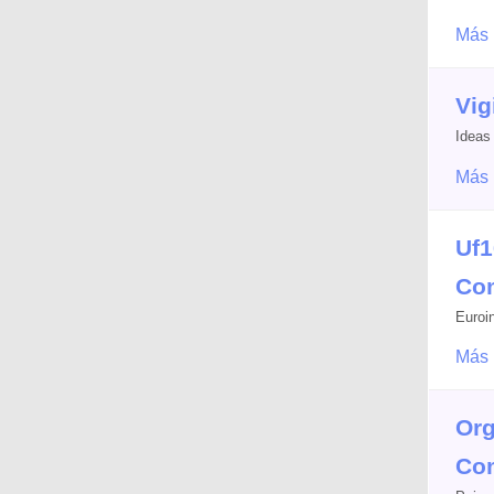
Más 
Vig
Ideas
Más 
Uf1
Com
Euroi
Más 
Org
Com