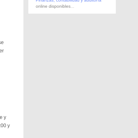
Finanzas, contabilidad y auditoría
online disponibles...
se
er
e y
:00 y