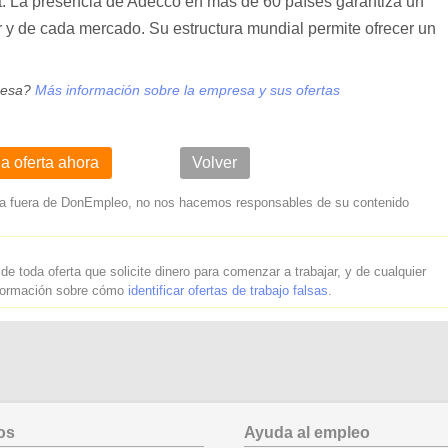
nt. La presencia de Adecco en más de 60 países garantiza un
 y de cada mercado. Su estructura mundial permite ofrecer un
resa?
Más información sobre la empresa y sus ofertas
la oferta ahora
Volver
lleva fuera de DonEmpleo, no nos hacemos responsables de su contenido
 de toda oferta que solicite dinero para comenzar a trabajar, y de cualquier
nformación sobre cómo
identificar ofertas de trabajo falsas
.
os
Ayuda al empleo