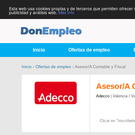
Esta web usa cookies propias y de terceros que permiten ofrecer 
publicidad y análisis web.
Más info
Inicio
Ofertas de empleo
Inicio
›
Ofertas de empleo
› Asesor/A Contable y Fiscal
Asesor/A C
Adecco
| Valencia / V
Clicar en "Inscríbe