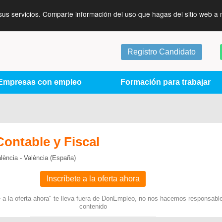
sus servicios. Comparte información del uso que hagas del sitio web a 
Registro Candidato
Empresas con empleo
Formación para trabajar
ontable y Fiscal
alència - València (España)
Inscríbete a la oferta ahora
te a la oferta ahora" te lleva fuera de DonEmpleo, no nos hacemos responsabl
contenido