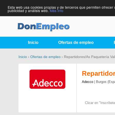
Esta web usa cookies propias y de terceros que permiten ofrecer 
publicidad y análisis web.
Más info
Inicio
Ofertas de empleo
Inicio
›
Ofertas de empleo
› Repartidores/As Paquetería Val
Repartidor
Adecco
| Burgos (Esp
Clicar en "Inscríbe