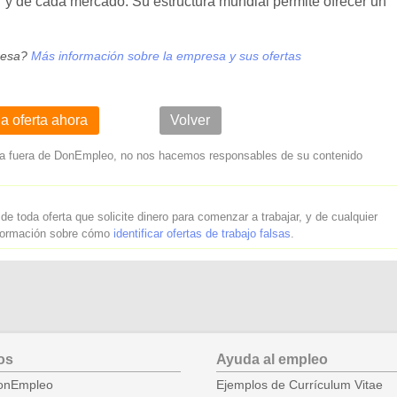
 y de cada mercado. Su estructura mundial permite ofrecer un
resa?
Más información sobre la empresa y sus ofertas
la oferta ahora
Volver
lleva fuera de DonEmpleo, no nos hacemos responsables de su contenido
 de toda oferta que solicite dinero para comenzar a trabajar, y de cualquier
nformación sobre cómo
identificar ofertas de trabajo falsas
.
os
Ayuda al empleo
onEmpleo
Ejemplos de Currículum Vitae