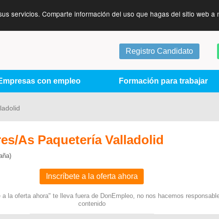
sus servicios. Comparte información del uso que hagas del sitio web a 
Registro Candidato
Empresas con empleo
Formación para trabajar
ladolid
es/As Paquetería Valladolid
aña)
Inscríbete a la oferta ahora
te a la oferta ahora" te lleva fuera de DonEmpleo, no nos hacemos responsabl
contenido