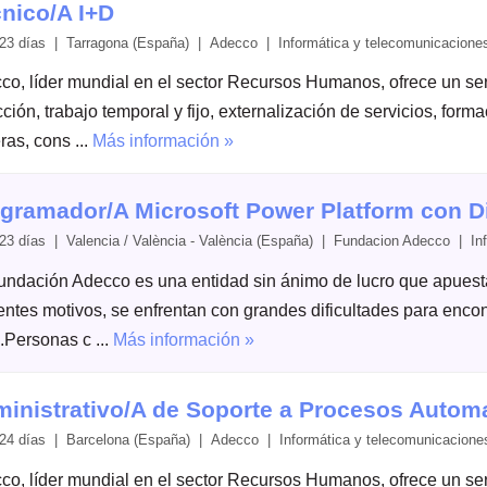
nico/A I+D
23 días | Tarragona (España) | Adecco | Informática y telecomunicacione
co, líder mundial en el sector Recursos Humanos, ofrece un serv
ción, trabajo temporal y fijo, externalización de servicios, form
ras, cons ...
Más información »
gramador/A Microsoft Power Platform con 
23 días | Valencia / València - València (España) | Fundacion Adecco | In
undación Adecco es una entidad sin ánimo de lucro que apuesta 
rentes motivos, se enfrentan con grandes dificultades para enc
.Personas c ...
Más información »
inistrativo/A de Soporte a Procesos Autom
24 días | Barcelona (España) | Adecco | Informática y telecomunicacione
co, líder mundial en el sector Recursos Humanos, ofrece un serv