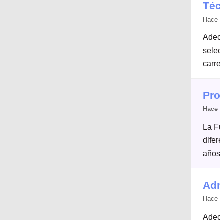
Téc
Hace 
Adec
selec
carre
Pro
Hace 
La F
dife
años
Adm
Hace 
Adec