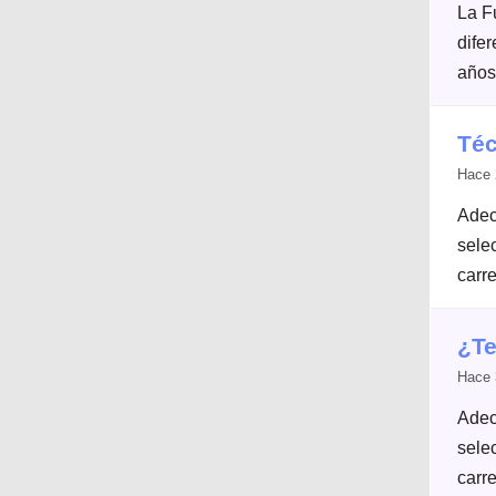
La F
dife
años
Téc
Hace 
Adec
selec
carre
¿Te
Hace 
Adec
selec
carre