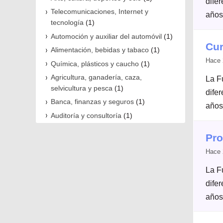
dife
Telecomunicaciones, Internet y
años
tecnología
(1)
Automoción y auxiliar del automóvil
(1)
Cur
Alimentación, bebidas y tabaco
(1)
Hace 
Química, plásticos y caucho
(1)
Agricultura, ganadería, caza,
La F
selvicultura y pesca
(1)
dife
Banca, finanzas y seguros
(1)
años
Auditoría y consultoría
(1)
Pro
Hace 
La F
dife
años