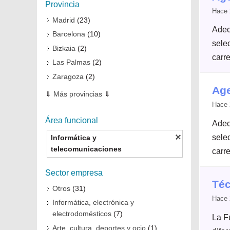
Provincia
Hace 
Madrid
(23)
Adec
Barcelona
(10)
selec
Bizkaia
(2)
carre
Las Palmas
(2)
Zaragoza
(2)
Age
⇓
Más provincias
⇓
Hace 
Área funcional
Adec
selec
Informática y
telecomunicaciones
carre
Sector empresa
Téc
Otros
(31)
Hace 
Informática, electrónica y
electrodomésticos
(7)
La F
Arte, cultura, deportes y ocio
(1)