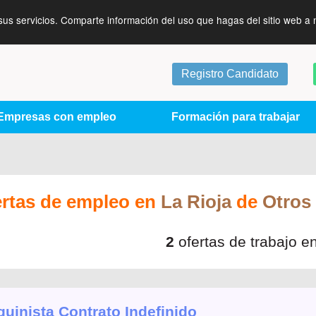
sus servicios. Comparte información del uso que hagas del sitio web a 
Registro Candidato
Empresas con empleo
Formación para trabajar
ertas de empleo en
La Rioja
de
Otros
2
ofertas de trabajo e
uinista Contrato Indefinido