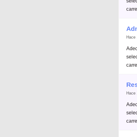
selec
carre
Adm
Hace 
Adec
selec
carre
Res
Hace 
Adec
selec
carre