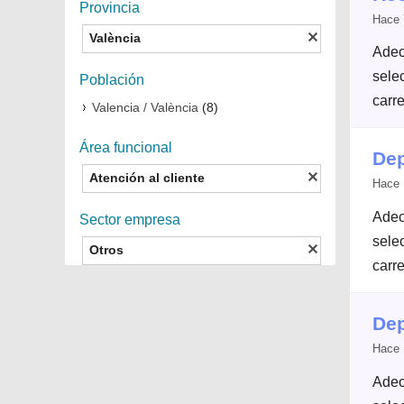
Provincia
Hace 
València
Adec
selec
Población
carre
Valencia / València
(8)
Área funcional
Dep
Atención al cliente
Hace 
Adec
Sector empresa
selec
Otros
carre
Dep
Hace 
Adec