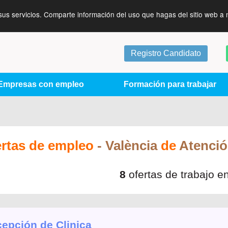
sus servicios. Comparte información del uso que hagas del sitio web a 
Registro Candidato
Empresas con empleo
Formación para trabajar
ertas de empleo
- València
de
Atención
8
ofertas de trabajo e
epción de Clinica