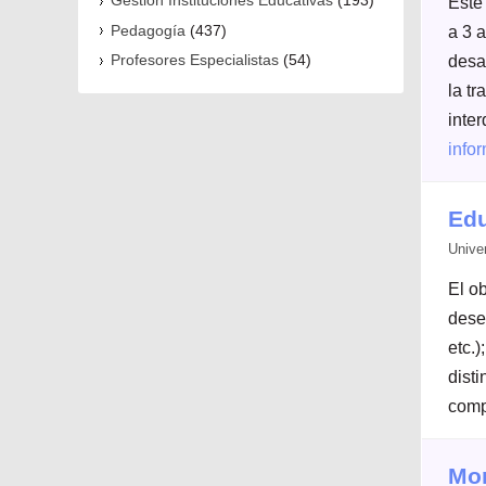
Gestión Instituciones Educativas
(193)
Este 
a 3 a
Pedagogía
(437)
desa
Profesores Especialistas
(54)
la t
inter
info
Edu
Unive
El o
desen
etc.)
disti
comp
Mon