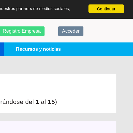
nuestros partners de medios sociales,
Continuar
Registro Empresa
Acceder
Recursos y noticias
trándose del
1
al
15
)