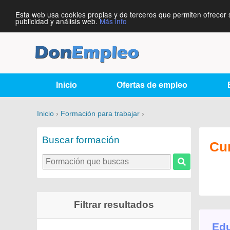
Esta web usa cookies propias y de terceros que permiten ofrecer 
publicidad y análisis web.
Más info
Inicio
Ofertas de empleo
Inicio
›
Formación para trabajar
›
Buscar formación
Cu
Filtrar resultados
Edu