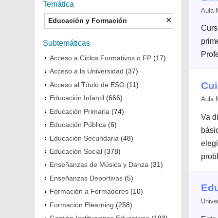
Temática
Aula 
Educación y Formación
Curs
prim
Subtemáticas
Prof
Acceso a Ciclos Formativos o FP
(17)
Acceso a la Universidad
(37)
Cui
Acceso al Título de ESO
(11)
Educación Infantil
(666)
Aula 
Educación Primaria
(74)
Va d
Educación Pública
(6)
bási
Educación Secundaria
(48)
eleg
Educación Social
(378)
prob
Enseñanzas de Música y Danza
(31)
Enseñanzas Deportivas
(5)
Edu
Formación a Formadores
(10)
Unive
Formación Elearning
(258)