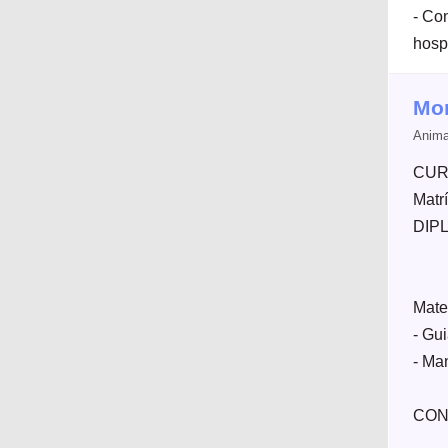
- Con
hosp
Mon
Anima
CURS
Matrí
DIPL
Mater
- Gui
- Ma
CON