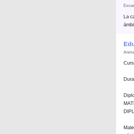
Escue
La c
ámbit
Edu
Anima
Curs
Dura
Dipl
MAT
DIP
Mater