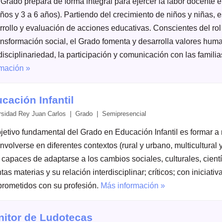
Grado prepara de forma integral para ejercer la labor docente en
ños y 3 a 6 años). Partiendo del crecimiento de niños y niñas, 
rrollo y evaluación de acciones educativas. Conscientes del rol
ransformación social, el Grado fomenta y desarrolla valores huma
disciplinariedad, la participación y comunicación con las famili
rmación »
cación Infantil
rsidad Rey Juan Carlos | Grado | Semipresencial
bjetivo fundamental del Grado en Educación Infantil es formar a
volverse en diferentes contextos (rural y urbano, multicultural 
; capaces de adaptarse a los cambios sociales, culturales, cient
ntas materias y su relación interdisciplinar; críticos; con iniciat
rometidos con su profesión.
Más información »
itor de Ludotecas