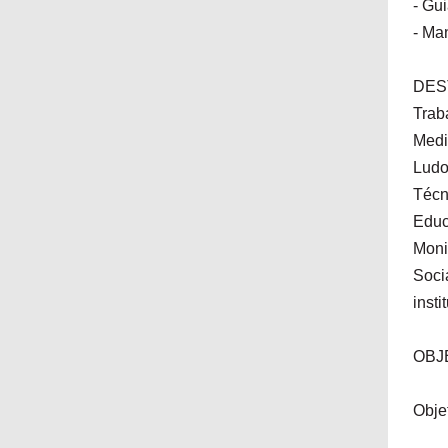
- Gu
- Ma
DES
Trab
Medi
Ludo
Técn
Educ
Moni
Socia
insti
OBJ
Obje